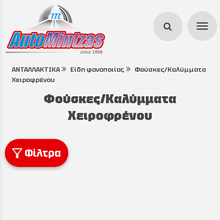
menu
ΑΝΤΑΛΛΑΚΤΙΚΑ
Είδη φανοποιίας
Φούσκες/Καλύμματα
search
Χειροφρένου
Φούσκες/Καλύμματα
Χειροφρένου
Φίλτρα