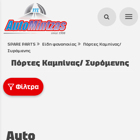
menu
SPARE PARTS
Είδη φανοποιίας
Πόρτες Καμπίνας/
search
Συρόμενης
Πόρτες Καμπίνας/ Συρόμενης
Φίλτρα
Auto