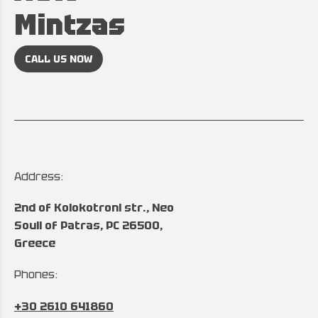
Mintzas
CALL US NOW
Address:
2nd of Kolokotroni str., Neo
Souli of Patras, PC 26500,
Greece
Phones:
+30 2610 641860