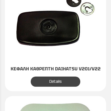
ΚΕΦΑΛΗ ΚΑΘΡΕΠΤΗ DAIHATSU V201/V22
Details