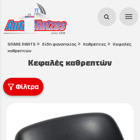
menu
SPARE PARTS
Είδη φανοποιίας
Καθρέπτες
Κεφαλές
search
καθρεπτών
Κεφαλές καθρεπτών
Φίλτρα