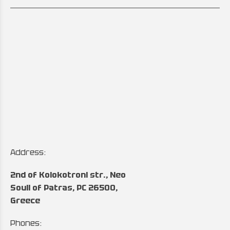
Address:
2nd of Kolokotroni str., Neo
Souli of Patras, PC 26500,
Greece
Phones: