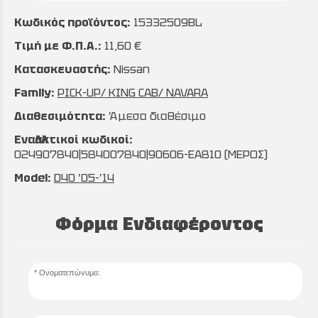
Κωδικός προϊόντος:
15332509BL
Τιμή με Φ.Π.Α.:
11,60 €
Κατασκευαστής:
Nissan
Family:
PICK-UP/ KING CAB/ NAVARA
Διαθεσιμότητα:
Άμεσα διαθέσιμο
Εναλλακτικοί κωδικοί:
024907840|584007840|90606-EA810 (ΜΕΡΟΣ)
Model:
D40 '05-'14
Φόρμα Ενδιαφέροντος
Ονοματεπώνυμο: