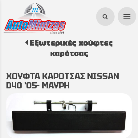
menu
Εξωτερικές χούφτες
search
καρότσας
ΧΟΥΦΤΑ ΚΑΡΟΤΣΑΣ NISSAN
D40 '05- ΜΑΥΡΗ