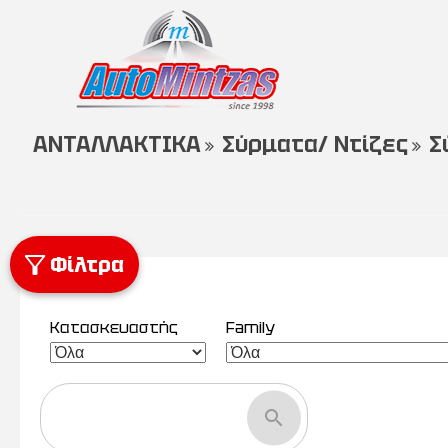
ΑΝΤΑΛΛΑΚΤΙΚΑ
Σύρματα/ Ντίζες
Σ
Φίλτρα
Κατασκευαστής
Family
search