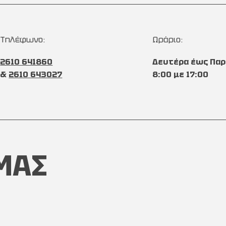
Τηλέφωνο:
Ωράριο:
2610 641860
Δευτέρα έως Παρ
&
2610 643027
8:00 με 17:00
ΜΑΣ