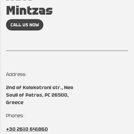
Mintzas
CALL US NOW
Address:
2nd of Kolokotroni str., Neo
Souli of Patras, PC 26500,
Greece
Phones:
+30 2610 641860