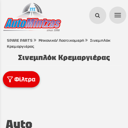
menu
SPARE PARTS
Μηχανικά/ Λαστιχομερή
Σινεμπλόκ
search
Κρεμαργιέρας
Σινεμπλόκ Κρεμαργιέρας
Φίλτρα
Auto