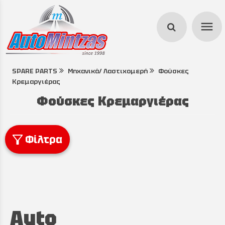
menu
SPARE PARTS
Μηχανικά/ Λαστιχομερή
Φούσκες
search
Κρεμαργιέρας
Φούσκες Κρεμαργιέρας
Φίλτρα
Auto