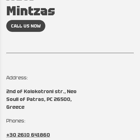
Mintzas
CALL US NOW
Address:
2nd of Kolokotroni str., Neo
Souli of Patras, PC 26500,
Greece
Phones:
+30 2610 641860