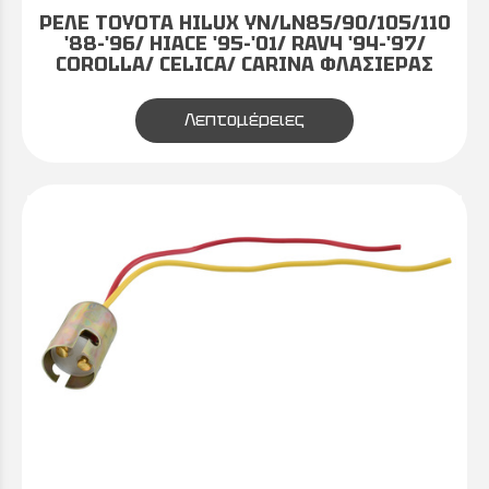
ΡΕΛΕ TOYOTA HILUX YN/LN85/90/105/110
'88-'96/ HIACE '95-'01/ RAV4 '94-'97/
COROLLA/ CELICA/ CARINA ΦΛΑΣΙΕΡΑΣ
Λεπτομέρειες