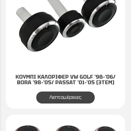
ΚΟΥΜΠΙ ΚΑΛΟΡΙΦΕΡ VW GOLF '98-'06/
BORA '98-'05/ PASSAT '01-'05 (3ΤΕΜ)
Λεπτομέρειες