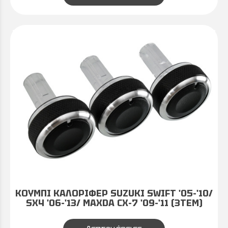
ΚΟΥΜΠΙ ΚΑΛΟΡΙΦΕΡ SUZUKI SWIFT '05-'10/
SX4 '06-'13/ MAXDA CX-7 '09-'11 (3ΤΕΜ)