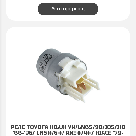
Λεπτομέρειες
ΡΕΛΕ TOYOTA HILUX YN/LN85/90/105/110
'88-'96/ LN5#/6#/ RN3#/4#/ HIACE '79-