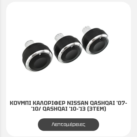
ΚΟΥΜΠΙ ΚΑΛΟΡΙΦΕΡ NISSAN QASHQAI '07-
'10/ QASHQAI '10-'13 (3ΤΕΜ)
Λεπτομέρειες