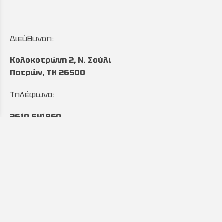
Διεύθυνση:
Κολοκοτρώνη 2, Ν. Σούλι
Πατρών, TK 26500
Τηλέφωνο:
2610 641860
&
2610 643027
Ωράριο:
Δευτέρα έως Παρασκευή:
8:00 με 17:00
Email: