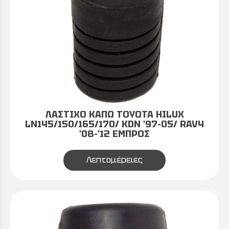
ΛΑΣΤΙΧΟ ΚΑΠΩ TOYOTA HILUX
LN145/150/165/170/ KDN '97-05/ RAV4
'08-'12 ΕΜΠΡΟΣ
Λεπτομέρειες