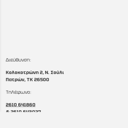
Διεύθυνση:
Κολοκοτρώνη 2, Ν. Σούλι
Πατρών, TK 26500
Τηλέφωνο:
2610 641860
&
2610 643027
Ωράριο: