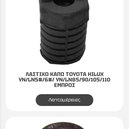
ΛΑΣΤΙΧΟ ΚΑΠΩ TOYOTA HILUX
YN/LN5#/6#/ YN/LN85/90/105/110
ΕΜΠΡΟΣ
Λεπτομέρειες