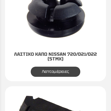
ΛΑΣΤΙΧΟ ΚΑΠΩ NISSAN 720/D21/D22
(5TΜΧ)
Λεπτομέρειες