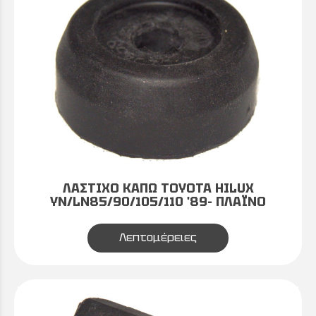
ΛΑΣΤΙΧΟ ΚΑΠΩ TOYOTA HILUX
YN/LN85/90/105/110 '89- ΠΛΑΪΝΟ
Λεπτομέρειες