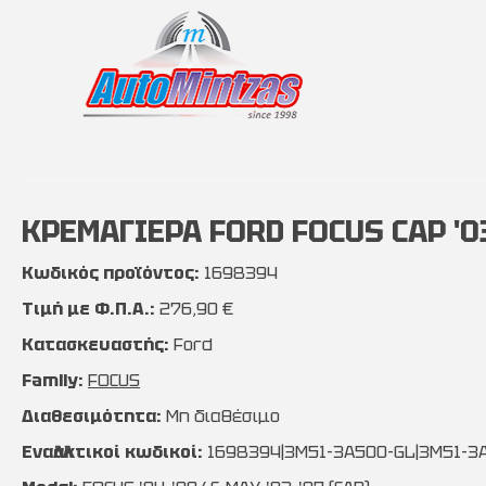
ΚΡΕΜΑΓΙΕΡΑ FORD FOCUS CAP '03
Κωδικός προϊόντος:
1698394
Τιμή με Φ.Π.Α.:
276,90 €
Κατασκευαστής:
Ford
Family:
FOCUS
Διαθεσιμότητα:
Μη διαθέσιμο
Εναλλακτικοί κωδικοί:
1698394|3M51-3A500-GL|3M51-3