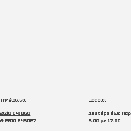
Τηλέφωνο:
Ωράριο:
2610 641860
Δευτέρα έως Παρ
&
2610 643027
8:00 με 17:00