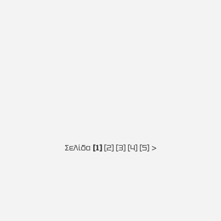
Σελίδα
[1]
[2]
[3]
[4]
[5]
>