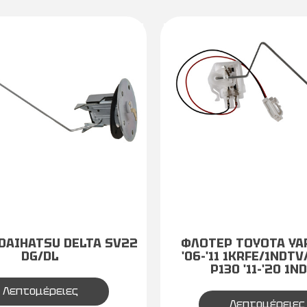
DAIHATSU DELTA SV22
ΦΛΟΤΕΡ TOYOTA YA
DG/DL
'06-'11 1KRFE/1NDTV
P130 '11-'20 1N
Λεπτομέρειες
Λεπτομέρειες