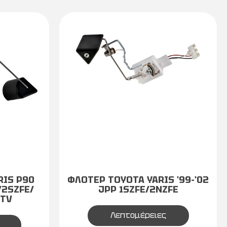
RIS P90
ΦΛΟΤΕΡ TOYOTA YARIS '99-'02
/2SZFE/
JPP 1SZFE/2NZFE
DTV
Λεπτομέρειες