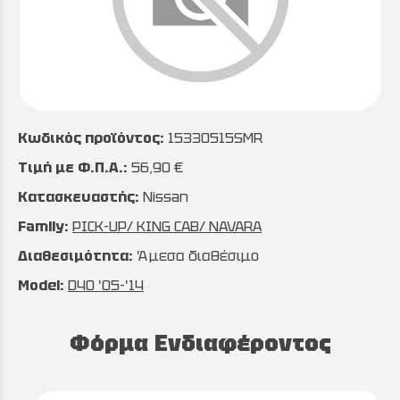
Κωδικός προϊόντος:
15330515SMR
Τιμή με Φ.Π.Α.:
56,90 €
Κατασκευαστής:
Nissan
Family:
PICK-UP/ KING CAB/ NAVARA
Διαθεσιμότητα:
Άμεσα διαθέσιμο
Model:
D40 '05-'14
Φόρμα Ενδιαφέροντος