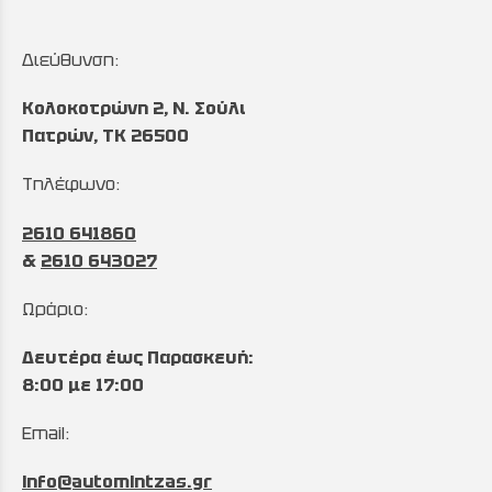
Διεύθυνση:
Κολοκοτρώνη 2, Ν. Σούλι
Πατρών, TK 26500
Τηλέφωνο:
2610 641860
&
2610 643027
Ωράριο:
Δευτέρα έως Παρασκευή:
8:00 με 17:00
Email:
info@automintzas.gr