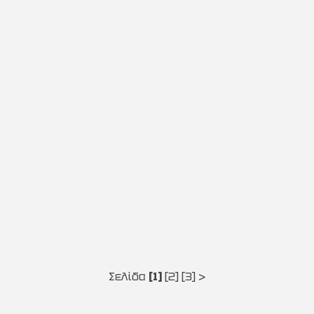
Σελίδα
[1]
[2]
[3]
>