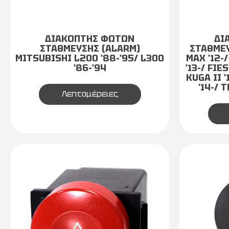
ΔΙΑΚΟΠΤΗΣ ΦΩΤΩΝ
ΔΙ
ΣΤΑΘΜΕΥΣΗΣ (ALARM)
ΣΤΑΘΜΕΥ
MITSUBISHI L200 '88-'95/ L300
MAX '12-
'86-'94
'13-/ FIES
KUGA II 
'14-/ 
Λεπτομέρειες