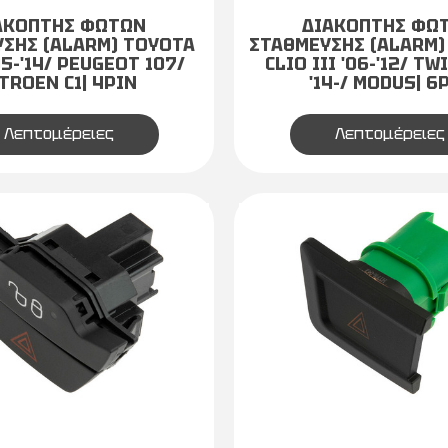
ΑΚΟΠΤΗΣ ΦΩΤΩΝ
ΔΙΑΚΟΠΤΗΣ ΦΩ
ΣΗΣ (ALARM) TOYOTA
ΣΤΑΘΜΕΥΣΗΣ (ALARM)
05-'14/ PEUGEOT 107/
CLIO III '06-'12/ TW
TROEN C1| 4PIN
'14-/ MODUS| 6
Λεπτομέρειες
Λεπτομέρειες