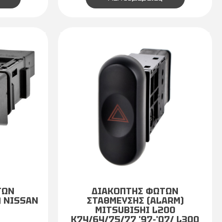
ΤΩΝ
ΔΙΑΚΟΠΤΗΣ ΦΩΤΩΝ
) NISSAN
ΣΤΑΘΜΕΥΣΗΣ (ALARM)
MITSUBISHI L200
K74/64/75/77 '97-'07/ L300