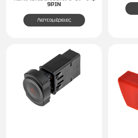
9PIN
Λεπτομέρειες