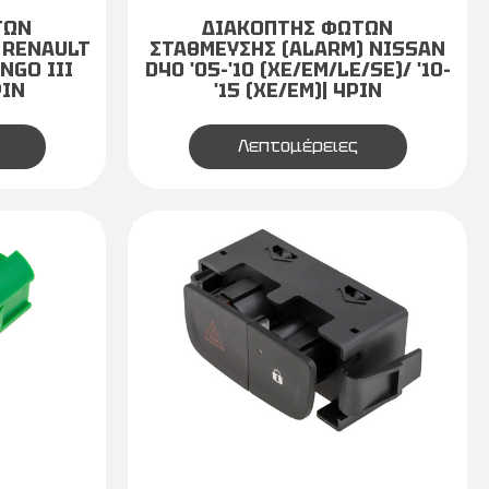
ΤΩΝ
ΔΙΑΚΟΠΤΗΣ ΦΩΤΩΝ
 RENAULT
ΣΤΑΘΜΕΥΣΗΣ (ALARM) NISSAN
INGO III
D40 '05-'10 (XE/EM/LE/SE)/ '10-
PIN
'15 (XE/EM)| 4PIN
Λεπτομέρειες