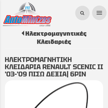
menu
Ηλεκτρομαγνητικές
search
Κλειδαριές
ΗΛΕΚΤΡΟΜΑΓΝΗΤΙΚΗ
ΚΛΕΙΔΑΡΙΑ RENAULT SCENIC II
'03-'09 ΠΙΣΩ ΔΕΞΙΑ| 6PIN