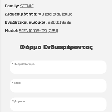
Family:
SCENIC
Διαθεσιμότητα:
Άμεσα διαθέσιμο
Εναλλακτικοί κωδικοί:
8200119332
Model:
SCENIC '03-'09 (J84)
Φόρμα Ενδιαφέροντος
Ονοματεπώνυμο:
Email:
Τηλέφωνο: