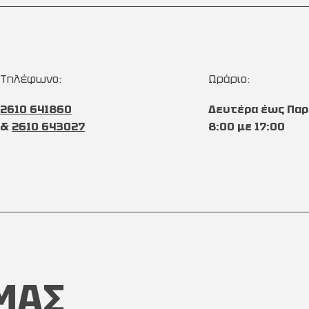
Τηλέφωνο:
Ωράριο:
2610 641860
Δευτέρα έως Παρ
&
2610 643027
8:00 με 17:00
ΜΑΣ