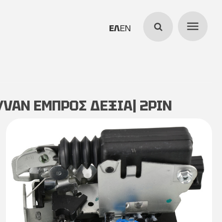
menu
search
ΕΛΛΗΝΙΚΆ
ENGLISH
/VAN ΕΜΠΡΟΣ ΔΕΞΙΑ| 2PIN