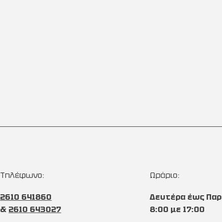
Τηλέφωνο:
Ωράριο:
2610 641860
Δευτέρα έως Παρ
&
2610 643027
8:00 με 17:00