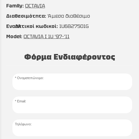
Family:
OCTAVIA
Διαθεσιμότητα:
Άμεσα διαθέσιμο
Εναλλακτικοί κωδικοί:
1U6827501G
Model:
OCTAVIA I 1U '97-'11
Φόρμα Ενδιαφέροντος
Ονοματεπώνυμο:
Email:
Τηλέφωνο: