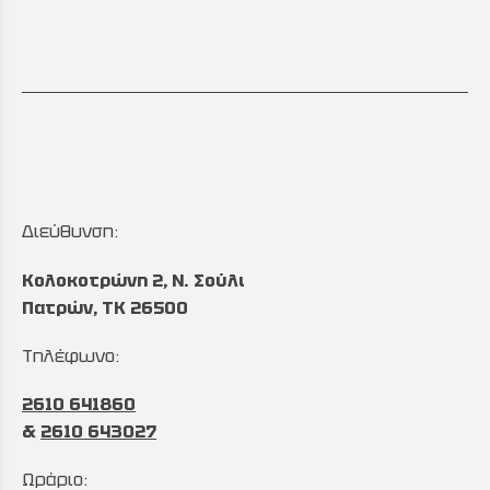
Διεύθυνση:
Κολοκοτρώνη 2, Ν. Σούλι
Πατρών, TK 26500
Τηλέφωνο:
2610 641860
&
2610 643027
Ωράριο: