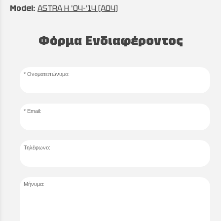
Model:
ASTRA H '04-'14 (A04)
Φόρμα Ενδιαφέροντος
Ονοματεπώνυμο:
Email:
Τηλέφωνο:
Μήνυμα: