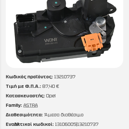
Κωδικός προϊόντος:
13210737
Τιμή με Φ.Π.Α.:
87,40 €
Κατασκευαστής:
Opel
Family:
ASTRA
Διαθεσιμότητα:
Άμεσα διαθέσιμο
Εναλλακτικοί κωδικοί:
13106005|13210737