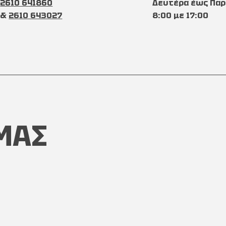
2610 641860
Δευτέρα έως Παρ
&
2610 643027
8:00 με 17:00
ΜΑΣ