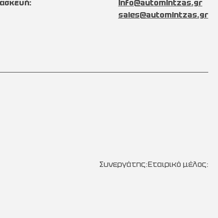
ασκευή:
info@automintzas.gr
sales@automintzas.gr
Συνεργάτης:
Εταιρικό μέλος: