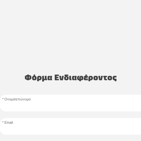
Φόρμα Ενδιαφέροντος
Ονοματεπώνυμο:
Email: