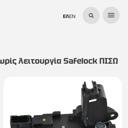
menu
search
ΕΛΛΗΝΙΚΆ
ENGLISH
ρίς λειτουργία Safelock ΠΙΣΩ