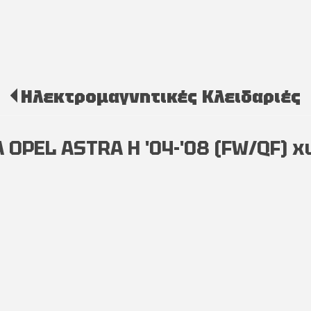
Ηλεκτρομαγνητικές Κλειδαριές
PEL ASTRA H '04-'08 (FW/QF) χω