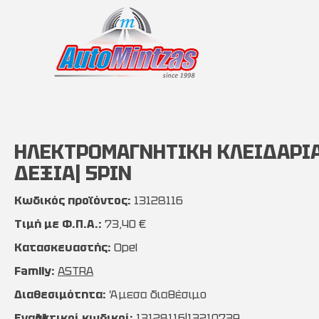
ΗΛΕΚΤΡΟΜΑΓΝΗΤΙΚΗ ΚΛΕΙΔΑΡΙΑ O
ΔΕΞΙΑ| 5PIN
Κωδικός προϊόντος:
13128116
Τιμή με Φ.Π.Α.:
73,40 €
Κατασκευαστής:
Opel
Family:
ASTRA
Διαθεσιμότητα:
Άμεσα διαθέσιμο
Εναλλακτικοί κωδικοί:
13128116|13210739