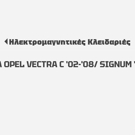
Ηλεκτρομαγνητικές Κλειδαριές
PEL VECTRA C '02-'08/ SIGNUM '