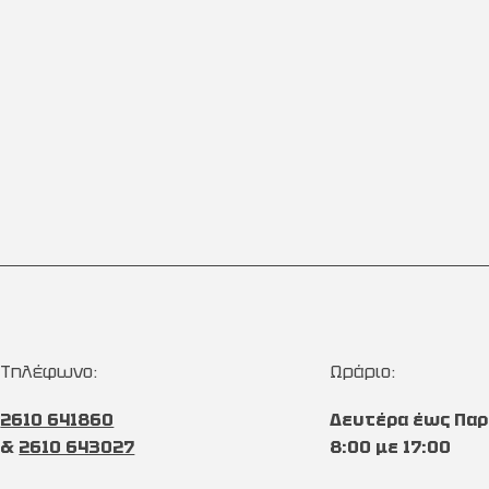
Τηλέφωνο:
Ωράριο:
2610 641860
Δευτέρα έως Παρ
&
2610 643027
8:00 με 17:00