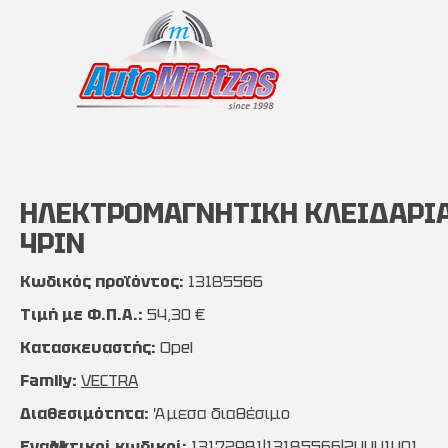
ΗΛΕΚΤΡΟΜΑΓΝΗΤΙΚΗ ΚΛΕΙΔΑΡΙΑ O
4PIN
Κωδικός προϊόντος:
13185566
Τιμή με Φ.Π.Α.:
54,30 €
Κατασκευαστής:
Opel
Family:
VECTRA
Διαθεσιμότητα:
Άμεσα διαθέσιμο
Εναλλακτικοί κωδικοί:
13172981|13185566|24441401