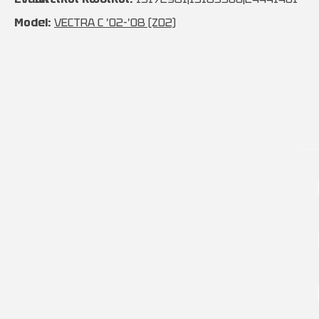
Model:
VECTRA C '02-'08 (Z02)