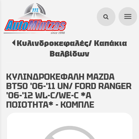
menu
Κυλινδροκεφαλές/ Καπάκια
search
Βαλβίδων
ΚΥΛΙΝΔΡΟΚΕΦΑΛΗ MAZDA
BT50 '06-'11 UN/ FORD RANGER
'06-'12 WL-C/WE-C *Α
ΠΟΙΟΤΗΤΑ* - ΚΟΜΠΛΕ