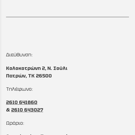
Διεύθυνση:
Κολοκοτρώνη 2, Ν. Σούλι
Πατρών, TK 26500
Τηλέφωνο:
2610 641860
&
2610 643027
Ωράριο: