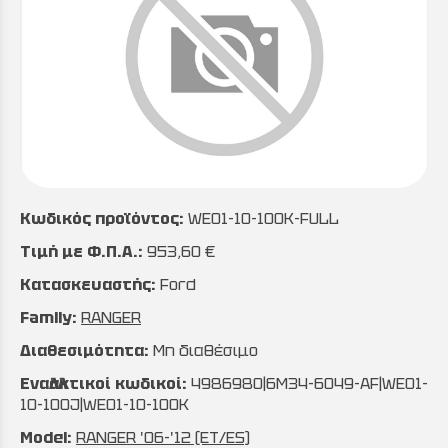
Κωδικός προϊόντος:
WE01-10-100K-FULL
Τιμή με Φ.Π.Α.:
953,60 €
Κατασκευαστής:
Ford
Family:
RANGER
Διαθεσιμότητα:
Μη διαθέσιμο
Εναλλακτικοί κωδικοί:
4986980|6M34-6049-AF|WE01-
10-100J|WE01-10-100K
Model:
RANGER '06-'12 (ET/ES)