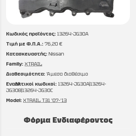
Κωδικός προϊόντος:
13264-JG30A
Τιμή με Φ.Π.Α.:
76,20 €
Κατασκευαστής:
Nissan
Family:
XTRAIL
Διαθεσιμότητα:
Άμεσα διαθέσιμο
Εναλλακτικοί κωδικοί:
13264-JG30A|13264-
JG30B|13264-JG30C
Model:
XTRAIL T31 '07-'13
Φόρμα Ενδιαφέροντος