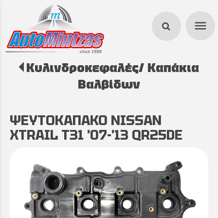
menu
Κυλινδροκεφαλές/ Καπάκια
search
Βαλβίδων
ΨΕΥΤΟΚΑΠΑΚΟ NISSAN
XTRAIL T31 '07-'13 QR25DE