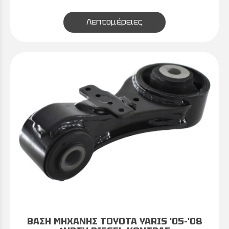
Λεπτομέρειες
ΒΑΣΗ ΜΗΧΑΝΗΣ TOYOTA YARIS '05-'08