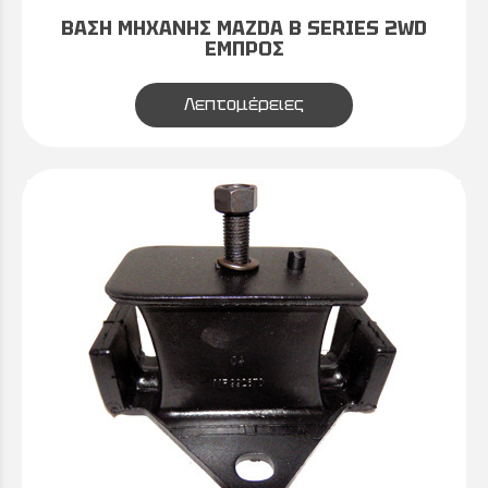
ΒΑΣΗ ΜΗΧΑΝΗΣ MAZDA Β SERIES 2WD
EMΠPΟΣ
Λεπτομέρειες