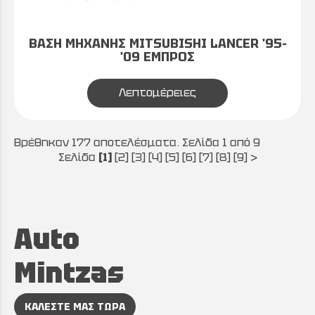
ΒΑΣΗ ΜΗΧΑΝΗΣ MITSUBISHI LANCER '95-
'09 ΕΜΠΡΟΣ
Λεπτομέρειες
Βρέθηκαν 177 αποτελέσματα. Σελίδα 1 από 9
Σελίδα
[1]
[2]
[3]
[4]
[5]
[6]
[7]
[8]
[9]
>
Auto
Mintzas
ΚΑΛΕΣΤΕ ΜΑΣ ΤΩΡΑ