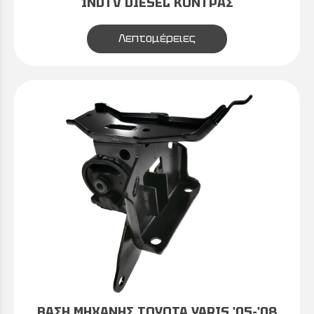
1NDTV DIESEL ΚΟΝΤΡΑΣ
Λεπτομέρειες
ΒΑΣΗ ΜΗΧΑΝΗΣ TOYOTA YARIS '05-'08