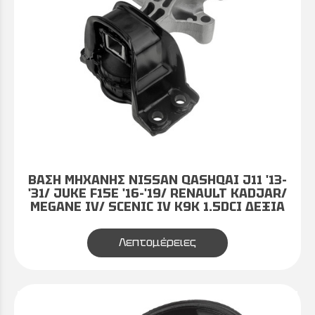
ΒΑΣΗ ΜΗΧΑΝΗΣ NISSAN QASHQAI J11 '13-
'31/ JUKE F15E '16-'19/ RENAULT KADJAR/
MEGANE IV/ SCENIC IV K9K 1.5DCI ΔΕΞΙΑ
Λεπτομέρειες