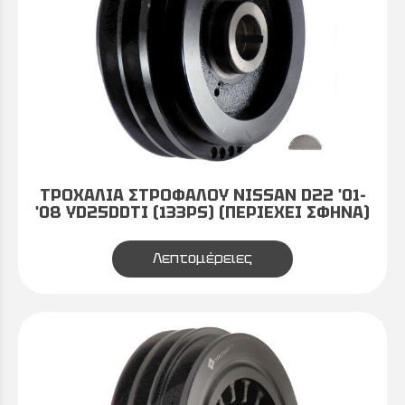
ΤΡΟΧΑΛΙΑ ΣΤΡΟΦΑΛΟΥ NISSAN D22 '01-
'08 YD25DDTI (133PS) (ΠΕΡΙΕΧΕΙ ΣΦΗΝΑ)
Λεπτομέρειες