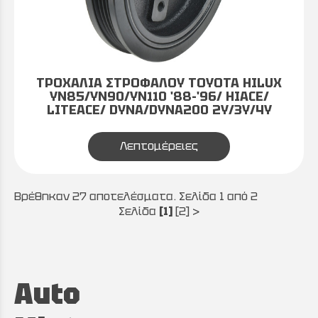
ΤΡΟΧΑΛΙΑ ΣΤΡΟΦΑΛΟΥ TOYOTA HILUX
ΥΝ85/ΥΝ90/ΥΝ110 '88-'96/ HIACE/
LITEACE/ DYNA/DYNA200 2Y/3Y/4Y
Λεπτομέρειες
Βρέθηκαν 27 αποτελέσματα. Σελίδα 1 από 2
Σελίδα
[1]
[2]
>
Auto