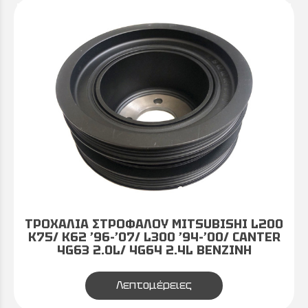
ΤΡΟΧΑΛΙΑ ΣΤΡΟΦΑΛΟΥ MITSUBISHI L200
K75/ K62 ’96-’07/ L300 ’94-’00/ CANTER
4G63 2.0L/ 4G64 2.4L ΒΕΝΖΙΝΗ
Λεπτομέρειες