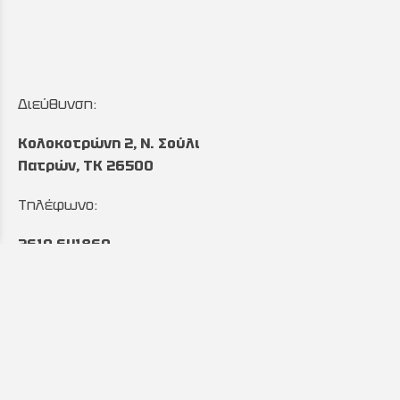
Διεύθυνση:
Κολοκοτρώνη 2, Ν. Σούλι
Πατρών, TK 26500
Τηλέφωνο:
2610 641860
&
2610 643027
Ωράριο:
Δευτέρα έως Παρασκευή:
8:00 με 17:00