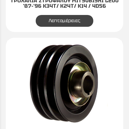
ΤΡΟΧΑΛΙΑ ΣΤΡΟΦΑΛΟΥ MITSUBISHI L200
'87-'96 K34T/ K24T/ K14 / 4D56
Λεπτομέρειες