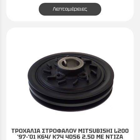
Λεπτομέρειες
ΤΡΟΧΑΛΙΑ ΣΤΡΟΦΑΛΟΥ MITSUBISHI L200
'97-'01 K64/ K74 4D56 2.5D ΜΕ ΝΤΙΖΑ