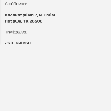
Διεύθυνση:
Κολοκοτρώνη 2, Ν. Σούλι
Πατρών, TK 26500
Τηλέφωνο:
2610 641860
&
2610 643027
Ωράριο:
Δευτέρα έως Παρασκευή:
8:00 με 17:00
Email:
info@automintzas.gr
sales@automintzas.gr