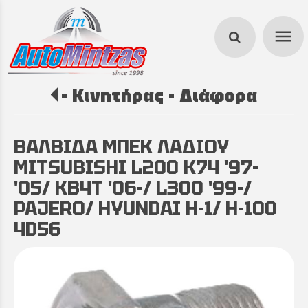
menu
- Κινητήρας - Διάφορα
search
ΒΑΛΒΙΔΑ ΜΠΕΚ ΛΑΔΙΟΥ
MITSUBISHI L200 K74 '97-
'05/ KB4T '06-/ L300 '99-/
PAJERO/ HYUNDAI H-1/ H-100
4D56