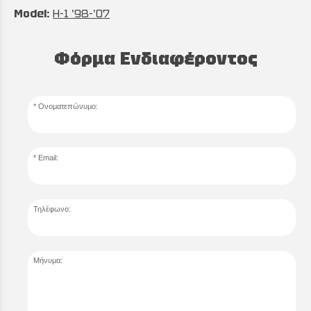
Model:
H-1 '98-'07
Φόρμα Ενδιαφέροντος
Ονοματεπώνυμο:
Email:
Τηλέφωνο:
Μήνυμα: