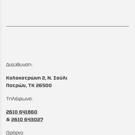
Διεύθυνση:
Κολοκοτρώνη 2, Ν. Σούλι
Πατρών, TK 26500
Τηλέφωνο:
2610 641860
&
2610 643027
Ωράριο: