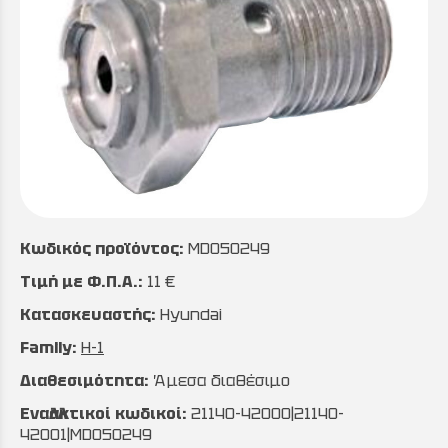
Κωδικός προϊόντος:
MD050249
Τιμή με Φ.Π.Α.:
11 €
Κατασκευαστής:
Hyundai
Family:
H-1
Διαθεσιμότητα:
Άμεσα διαθέσιμο
Εναλλακτικοί κωδικοί:
21140-42000|21140-
42001|MD050249