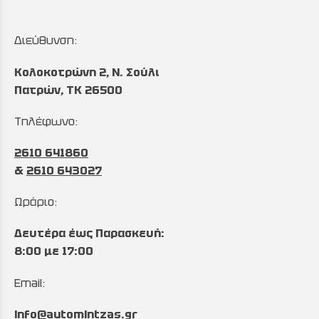
Διεύθυνση:
Κολοκοτρώνη 2, Ν. Σούλι
Πατρών, TK 26500
Τηλέφωνο:
2610 641860
&
2610 643027
Ωράριο:
Δευτέρα έως Παρασκευή:
8:00 με 17:00
Email:
info@automintzas.gr