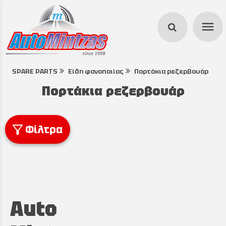
menu
SPARE PARTS
Είδη φανοποιίας
Πορτάκια ρεζερβουάρ
search
Πορτάκια ρεζερβουάρ
Φίλτρα
Auto