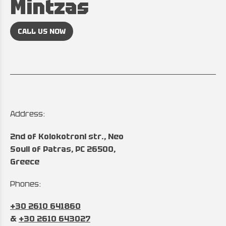
Mintzas
CALL US NOW
Address:
2nd of Kolokotroni str., Neo
Souli of Patras, PC 26500,
Greece
Phones:
+30 2610 641860
&
+30 2610 643027