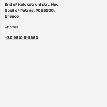
2nd of Kolokotroni str., Neo
Souli of Patras, PC 26500,
Greece
Phones:
+30 2610 641860
&
+30 2610 643027
Hours:
Monday to Friday:
8:00 to 17:00
Email:
info@automintzas.gr
sales@automintzas.gr