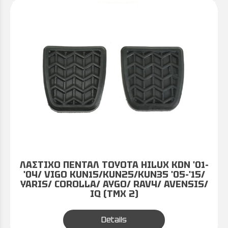
ΛΑΣΤΙΧΟ ΠΕΝΤΑΛ TOYOTA HILUX KDN '01-
'04/ VIGO KUN15/KUN25/KUN35 '05-'15/
YARIS/ COROLLA/ AYGO/ RAV4/ AVENSIS/
IQ (ΤΜΧ 2)
Details