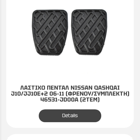
ΛΑΣΤΙΧΟ ΠΕΝΤΑΛ NISSAN QASHQAI
J10/JJ10E+2 06-11 (ΦΡΕΝΟΥ/ΣΥΜΠΛΕΚΤΗ)
46531-JD00A (2ΤΕΜ)
Details