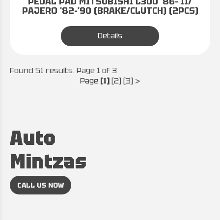
PEDAL PAD MITSUBISHI L300 '86-'11/
PAJERO '82-'90 (BRAKE/CLUTCH) (2PCS)
Details
Found 51 results. Page 1 of 3
Page
[1]
[2]
[3]
>
Auto
Mintzas
CALL US NOW