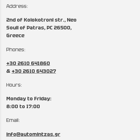
Address:
2nd of Kolokotroni str., Neo
Souli of Patras, PC 26500,
Greece
Phones:
+30 2610 641860
&
+30 2610 643027
Hours:
Monday to Friday:
8:00 to 17:00
Email:
info@automintzas.gr