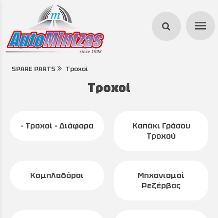
menu
SPARE PARTS
Τροχοί
search
Τροχοί
- Τροχοί - Διάφορα
Καπάκι Γράσου
Τροχού
Κομπλαδόροι
Μηχανισμοί
Ρεζέρβας