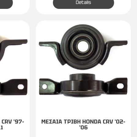
Details
CRV '97-
ΜΕΣΑΙΑ ΤΡΙΒΗ HONDA CRV '02-
11
'06