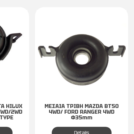
TA HILUX
ΜΕΣΑΙΑ ΤΡΙΒΗ MAZDA ΒΤ50
4WD/2WD
4WD/ FORD RANGER 4WD
 TYPE
Φ35mm
Details