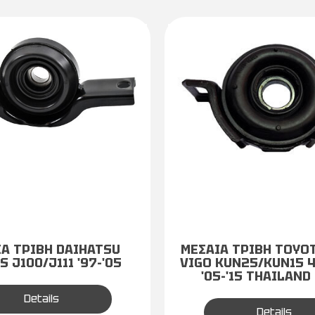
Α ΤΡΙΒΗ DAIHATSU
ΜΕΣΑΙΑ ΤΡΙΒΗ TOYO
S J100/J111 '97-'05
VIGO KUN25/KUN15 
'05-'15 THAILAND
Details
Details