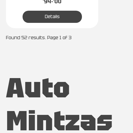
'94-'00
Details
Found 52 results. Page 1 of 3
Auto
Mintzas