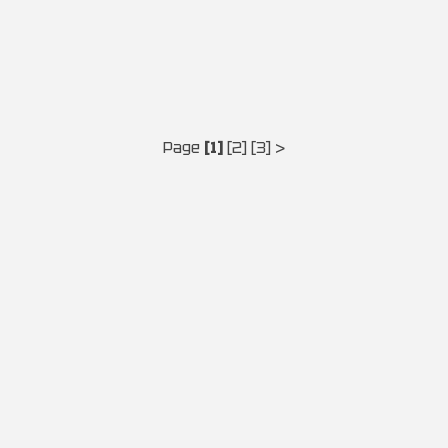
Page
[1]
[2]
[3]
>