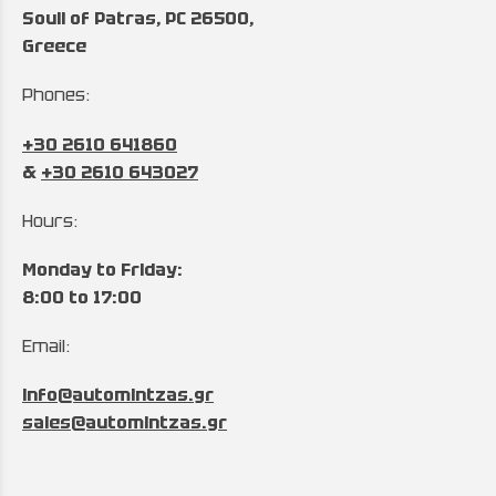
Souli of Patras, PC 26500,
Greece
Phones:
+30 2610 641860
&
+30 2610 643027
Hours:
Monday to Friday:
8:00 to 17:00
Email:
info@automintzas.gr
sales@automintzas.gr