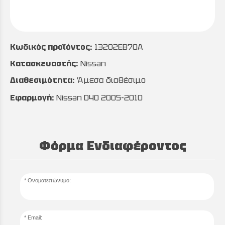
Κωδικός προϊόντος:
13202EB70A
Κατασκευαστής:
Nissan
Διαθεσιμότητα:
Άμεσα διαθέσιμο
Εφαρμογή:
Nissan D40 2005-2010
Φόρμα Ενδιαφέροντος
Ονοματεπώνυμο:
Email: