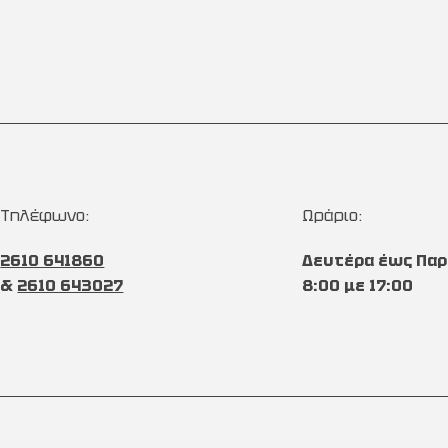
Τηλέφωνο:
Ωράριο:
2610 641860
Δευτέρα έως Παρ
&
2610 643027
8:00 με 17:00