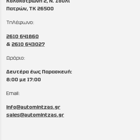
Κολοκοτρώνη 2, Ν. Σούλι
Πατρών, TK 26500
Τηλέφωνο:
2610 641860
&
2610 643027
Ωράριο:
Δευτέρα έως Παρασκευή:
8:00 με 17:00
Email:
info@automintzas.gr
sales@automintzas.gr