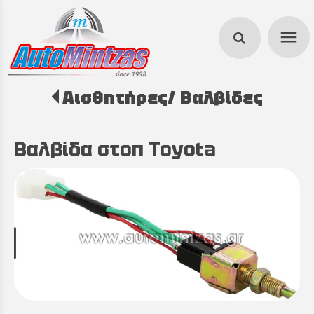
menu
Αισθητήρες/ Βαλβίδες
search
Βαλβίδα στοπ Toyota