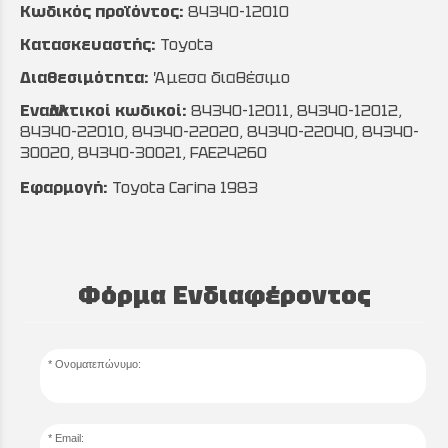
Κωδικός προϊόντος:
84340-12010
Κατασκευαστής:
Toyota
Διαθεσιμότητα:
Άμεσα διαθέσιμο
Εναλλακτικοί κωδικοί:
84340-12011, 84340-12012,
84340-22010, 84340-22020, 84340-22040, 84340-
30020, 84340-30021, FAE24260
Εφαρμογή:
Toyota Carina 1983
Φόρμα Ενδιαφέροντος
Ονοματεπώνυμο:
Email: