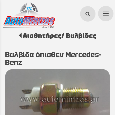
menu
Αισθητήρες/ Βαλβίδες
search
Βαλβίδα όπισθεν Mercedes-
Benz