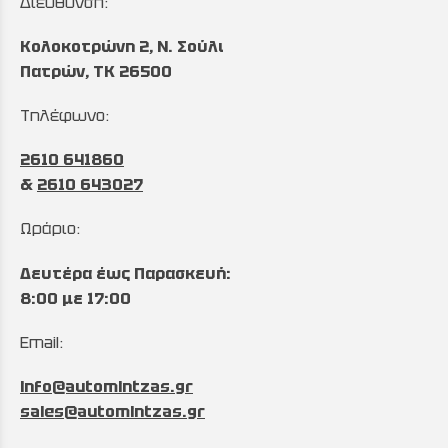
Διεύθυνση:
Κολοκοτρώνη 2, Ν. Σούλι
Πατρών, TK 26500
Τηλέφωνο:
2610 641860
&
2610 643027
Ωράριο:
Δευτέρα έως Παρασκευή:
8:00 με 17:00
Email:
info@automintzas.gr
sales@automintzas.gr