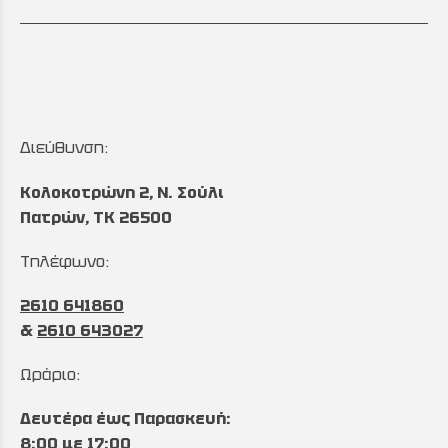
Διεύθυνση:
Κολοκοτρώνη 2, Ν. Σούλι
Πατρών, TK 26500
Τηλέφωνο:
2610 641860
&
2610 643027
Ωράριο:
Δευτέρα έως Παρασκευή:
8:00 με 17:00