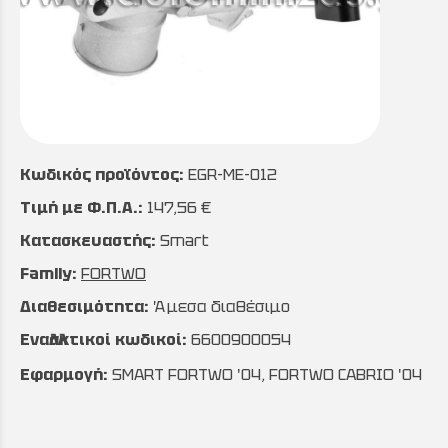
Κωδικός προϊόντος:
EGR-ME-012
Τιμή με Φ.Π.Α.:
147,56 €
Κατασκευαστής:
Smart
Family:
FORTWO
Διαθεσιμότητα:
Άμεσα διαθέσιμο
Εναλλακτικοί κωδικοί:
6600900054
Εφαρμογή:
SMART FORTWO '04, FORTWO CABRIO '04