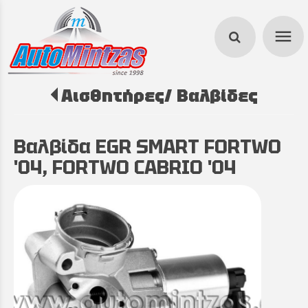
menu
Αισθητήρες/ Βαλβίδες
search
Βαλβίδα EGR SMART FORTWO
'04, FORTWO CABRIO '04