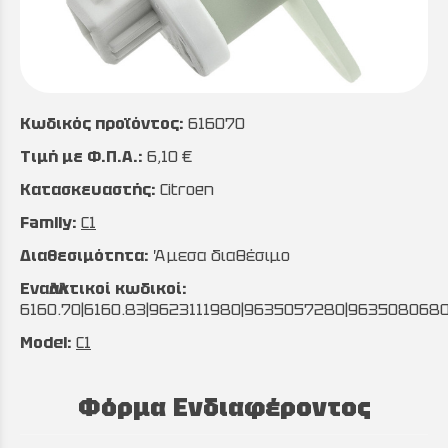
Κωδικός προϊόντος:
616070
Τιμή με Φ.Π.Α.:
6,10 €
Κατασκευαστής:
Citroen
Family:
C1
Διαθεσιμότητα:
Άμεσα διαθέσιμο
Εναλλακτικοί κωδικοί:
6160.70|6160.83|9623111980|9635057280|963508068
Model:
C1
Φόρμα Ενδιαφέροντος