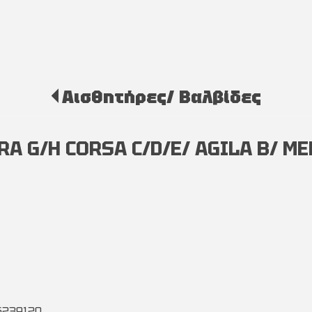
Αισθητήρες/ Βαλβίδες
 G/H CORSA C/D/E/ AGILA B/ MER
6239120