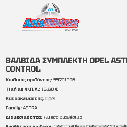
ΒΑΛΒΙΔΑ ΣΥΜΠΛΕΚΤΗ OPEL ASTRA
CONTROL
Κωδικός προϊόντος:
55701396
Τιμή με Φ.Π.Α.:
18,80 €
Κατασκευαστής:
Opel
Family:
ASTRA
Διαθεσιμότητα:
Άμεσα διαθέσιμο
Εναλλακτικοί κωδικοί:
13299720|366172505|55701396|