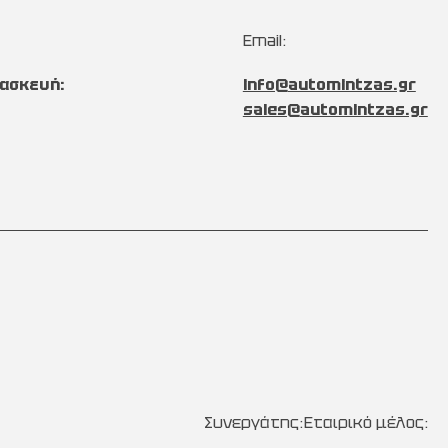
Email:
ασκευή:
info@automintzas.gr
sales@automintzas.gr
Συνεργάτης:
Εταιρικό μέλος: