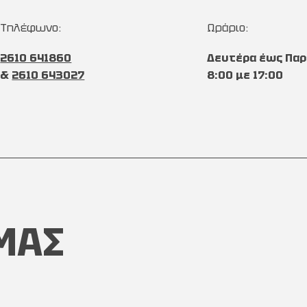
Τηλέφωνο:
Ωράριο:
2610 641860
Δευτέρα έως Παρ
&
2610 643027
8:00 με 17:00
ΜΑΣ