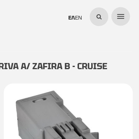
menu
search
ΕΛΛΗΝΙΚΆ
ENGLISH
IVA A/ ZAFIRA B - CRUISE