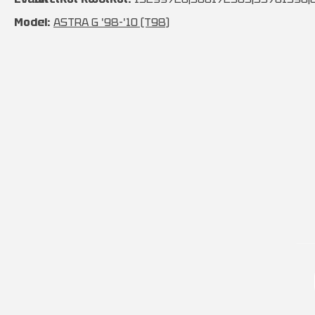
Model:
ASTRA G '98-'10 (T98)