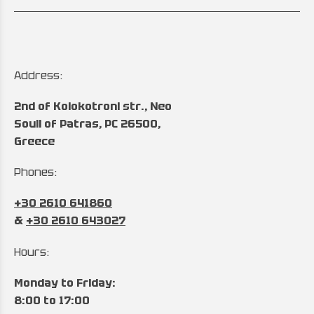
Address:
2nd of Kolokotroni str., Neo
Souli of Patras, PC 26500,
Greece
Phones:
+30 2610 641860
&
+30 2610 643027
Hours:
Monday to Friday:
8:00 to 17:00