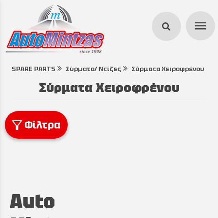
menu
SPARE PARTS
Σύρματα/ Ντίζες
Σύρματα Χειροφρένου
search
Σύρματα Χειροφρένου
Φίλτρα
Auto