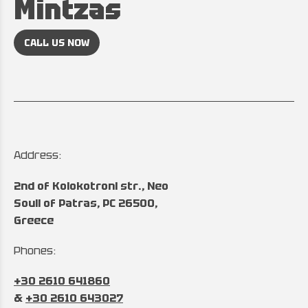
Mintzas
CALL US NOW
Address:
2nd of Kolokotroni str., Neo
Souli of Patras, PC 26500,
Greece
Phones:
+30 2610 641860
&
+30 2610 643027