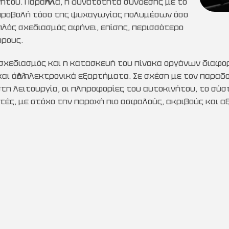
του. Παράλληλα, η δυνατότητα σύνδεσης με το
 προβολή τόσο της ψυχαγωγίας πολυμέσων όσο
λός σχεδιασμός αφήνει, επίσης, περισσότερο
ώρους.
 σχεδιασμός και η κατασκευή του πίνακα οργάνων διαφο
ι άλλα ηλεκτρονικά εξαρτήματα. Σε σχέση με τον παραδοσ
ιστη λειτουργία, οι πληροφορίες του αυτοκινήτου, το σύ
τές, με στόχο την παροχή πιο ασφαλούς, ακριβούς και 