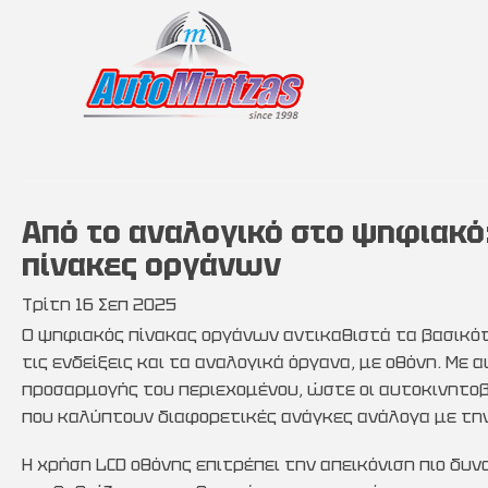
Από το αναλογικό στο ψηφιακό
πίνακες οργάνων
Τρίτη 16 Σεπ 2025
Ο ψηφιακός πίνακας οργάνων αντικαθιστά τα βασικό
τις ενδείξεις και τα αναλογικά όργανα, με οθόνη. Με
προσαρμογής του περιεχομένου, ώστε οι αυτοκινητο
που καλύπτουν διαφορετικές ανάγκες ανάλογα με την
Η χρήση LCD οθόνης επιτρέπει την απεικόνιση πιο δυ