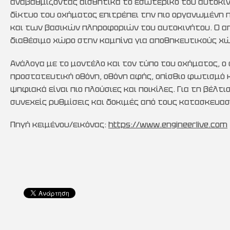
αναβαθμίζοντας αισθητικά το εσωτερικό του αυτοκινή
δίκτυο του οχήματος επιτρέπει την πιο οργανωμένη
και των βασικών πληροφοριών του αυτοκινήτου. Ο απ
διαθέσιμο χώρο στην καμπίνα για αποθηκευτικούς χ
Ανάλογα με το μοντέλο και τον τύπο του οχήματος, ο
προστατευτική οθόνη, οθόνη αφής, οπίσθιο φωτισμό κα
ψηφιακά είναι πιο πλούσιες και ποικίλες. Για τη βέλτ
συνεχείς ρυθμίσεις και δοκιμές από τους κατασκευασ
Πηγή κειμένου/εικόνας:
https://www.engineerlive.com