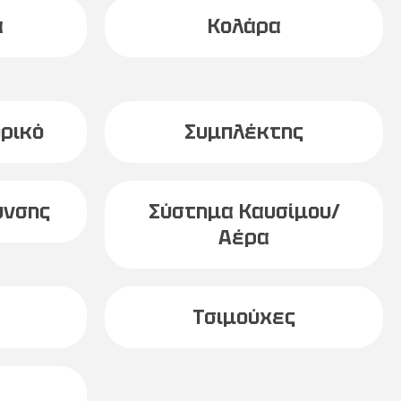
ά
Κολάρα
ρικό
Συμπλέκτης
υνσης
Σύστημα Καυσίμου/
Αέρα
Τσιμούχες