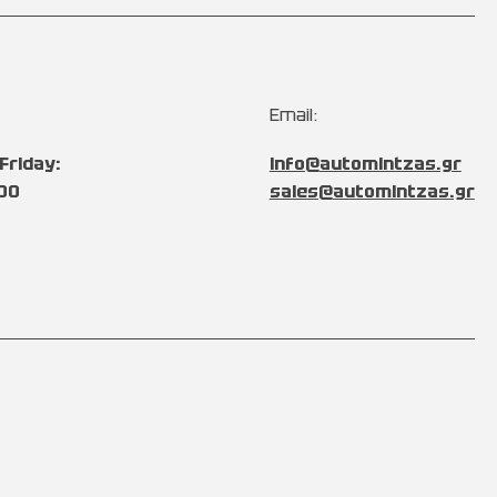
Email:
Friday:
info@automintzas.gr
:00
sales@automintzas.gr