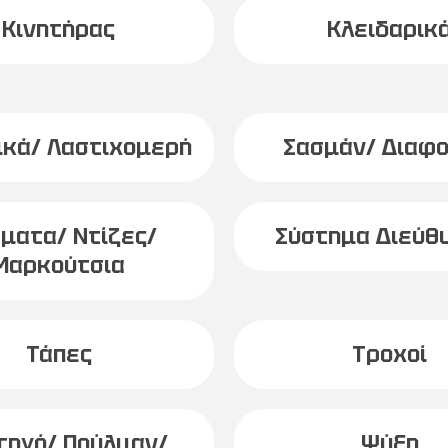
Κινητήρας
Κλειδαρικ
ικά/ Λαστιχομερή
Σασμάν/ Διαφο
ματα/ Ντίζες/
Σύστημα Διεύθ
Μαρκούτσια
Τάπες
Τροχοί
τηγό/ Πούλμαν/
Ψύξη