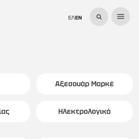
menu
search
ΕΛΛΗΝΙΚΆ
ENGLISH
Αξεσουάρ Μαρκέ
ίας
Ηλεκτρολογικά