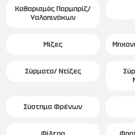
Καθαρισμός Παρμπρίζ/
Υαλοπινάκων
Μίζες
Μηχαν
Σύρματα/ Ντίζες
Σύρ
Σύστημα Φρένων
Φίλτρα
Φορ