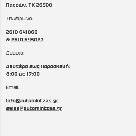
Πατρών, TK 26500
Τηλέφωνο:
2610 641860
&
2610 643027
Ωράριο:
Δευτέρα έως Παρασκευή:
8:00 με 17:00
Email:
info@automintzas.gr
sales@automintzas.gr