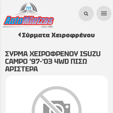
menu
Σύρματα Χειροφρένου
search
ΣΥΡΜΑ ΧΕΙΡΟΦΡΕΝΟΥ ISUZU
CAMPO '97-'03 4WD ΠΙΣΩ
ΑΡΙΣΤΕΡΑ