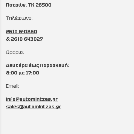
Πατρών, TK 26500
Τηλέφωνο:
2610 641860
&
2610 643027
Ωράριο:
Δευτέρα έως Παρασκευή:
8:00 με 17:00
Email:
info@automintzas.gr
sales@automintzas.gr