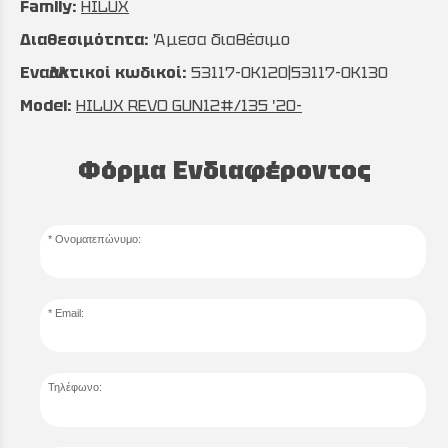
Family:
HILUX
Διαθεσιμότητα:
Άμεσα διαθέσιμο
Εναλλακτικοί κωδικοί:
53117-0K120|53117-0K130
Model:
HILUX REVO GUN12#/135 '20-
Φόρμα Ενδιαφέροντος
Ονοματεπώνυμο:
Email:
Τηλέφωνο: