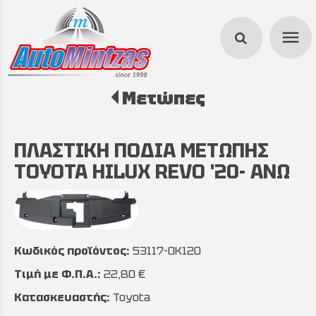
menu
Μετώπες
search
ΠΛΑΣΤΙΚΗ ΠΟΔΙΑ ΜΕΤΩΠΗΣ
TOYOTA HILUX REVO '20- ΑΝΩ
Κωδικός προϊόντος:
53117-0K120
Τιμή με Φ.Π.Α.:
22,80 €
Κατασκευαστής:
Toyota