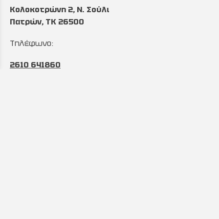
Κολοκοτρώνη 2, Ν. Σούλι
Πατρών, TK 26500
Τηλέφωνο:
2610 641860
&
2610 643027
Ωράριο:
Δευτέρα έως Παρασκευή:
8:00 με 17:00
Email:
info@automintzas.gr
sales@automintzas.gr