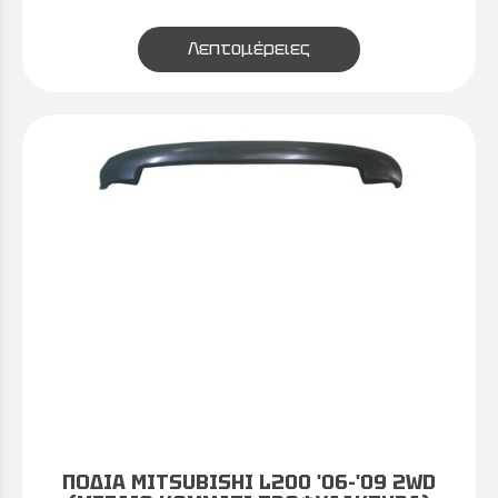
Λεπτομέρειες
ΠΟΔΙΑ MITSUBISHI L200 '06-'09 2WD