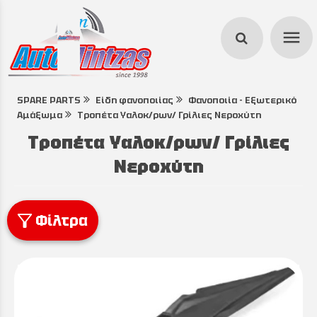
menu
SPARE PARTS
Είδη φανοποιίας
Φανοποιία - Εξωτερικό
search
Αμάξωμα
Τροπέτα Υαλοκ/ρων/ Γρίλιες Νεροχύτη
Τροπέτα Υαλοκ/ρων/ Γρίλιες
Νεροχύτη
Φίλτρα