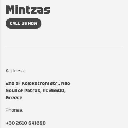
Mintzas
CALL US NOW
Address:
2nd of Kolokotroni str., Neo
Souli of Patras, PC 26500,
Greece
Phones:
+30 2610 641860