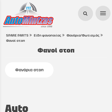
menu
SPARE PARTS
Είδη φανοποιίας
Φανάρια/Φωτισμός
search
Φανοί στοπ
Φανοί στοπ
Φανάρια στοπ
Auto