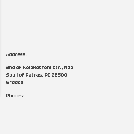
Address:
2nd of Kolokotroni str., Neo
Souli of Patras, PC 26500,
Greece
Phones:
+30 2610 641860
&
+30 2610 643027
Hours: